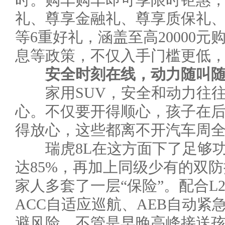
时。购车购车即可享限时钜惠
礼、尊享金融礼、尊享质保礼
等6重好礼，涵盖至高20000元
息等政策，不仅入手门槛更低
安全时刻在线
，
动力随叫
家用SUV，安全和动力往往
心。不仅要开得顺心，孩子在
得放心，这些都离不开汽车周
瑞虎8L在这方面下了足够功
达85%，再加上同级少有的双
家人多套了一层“保险”。配合L
ACC自适应巡航、AEB自动紧
避风险，不管是早晚高峰接送