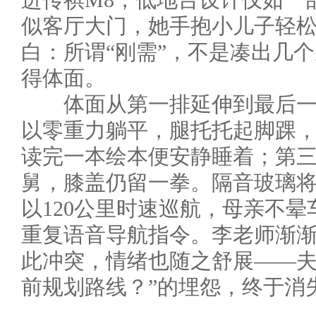
进传祺M8，低地台设计仅如一
似客厅大门，她手抱小儿子轻
白：所谓“刚需”，不是凑出几
得体面。
体面从第一排延伸到最后一排
以零重力躺平，腿托托起脚踝
读完一本绘本便安静睡着；第
舅，膝盖仍留一拳。隔音玻璃
以120公里时速巡航，母亲不
重复语音导航指令。李老师渐
此冲突，情绪也随之舒展——夫
前规划路线？”的埋怨，终于消