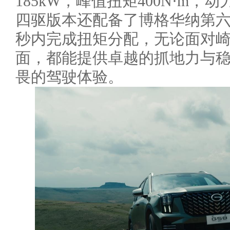
185kW，峰值扭矩400N·m
四驱版本还配备了博格华纳第六
秒内完成扭矩分配，无论面对
面，都能提供卓越的抓地力与
畏的驾驶体验。