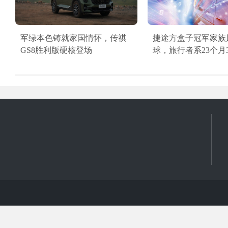
军绿本色铸就家国情怀，传祺
捷途方盒子冠军家族
GS8胜利版硬核登场
球，旅行者系23个月