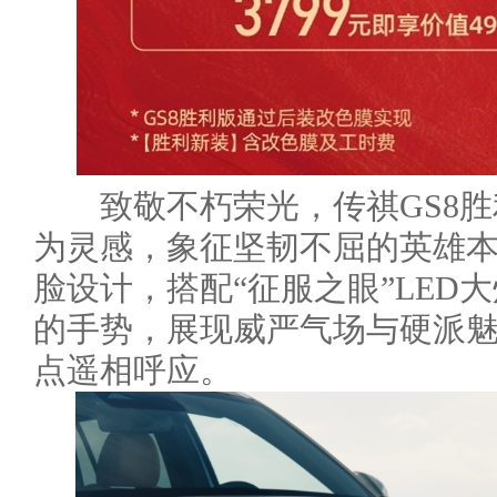
致敬不朽荣光，传祺GS8胜
为灵感，象征坚韧不屈的英雄本
脸设计，搭配“征服之眼”LED
的手势，展现威严气场与硬派
点遥相呼应。